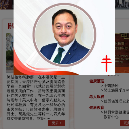
關於我們
服務
中醫診所
肺結核俗稱肺癆，在本港仍是一主
健康護理
要疾病，香港防癆心臟及胸病協會
中醫診所
早在一九四零年代就已經展開對抗
勞士施羅孚牙
這種疾病的工作，當時因患癆病而
死亡的人數很多，在一九四八年的
老人服務
時候每十萬人中有一佰零八點九人
傅麗儀護理安
死於這種病，有見及此一群熱心的
健康教育
市民包括J.H.律敦治先生、周錫年
林貝聿嘉健康
爵士、胡兆熾先生等於一九四八年
教育中心
成立香港防癆會。並於⋯⋯
更多 +
更多