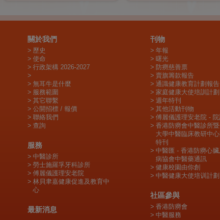
關於我們
刊物
歷史
年報
使命
曙光
行政架構 2026-2027
防癆慈善票
賣旗籌款報告
無耳牛是什麼
通識健康教育計劃報告
服務範圍
家庭健康大使培訓計劃
其它聯繫
週年特刊
公開招標 / 報價
其他活動刊物
聯絡我們
傅麗儀護理安老院 - 
查詢
香港防癆會中醫診所暨
大學中醫臨床教研中心
特刊
服務
中醫匯 - 香港防癆心
中醫診所
病協會中醫藥通訊
勞士施羅孚牙科診所
健康校園由你創
傅麗儀護理安老院
中醫健康大使培训計劃
林貝聿嘉健康促進及教育中
心
社區參與
香港防癆會
最新消息
中醫服務