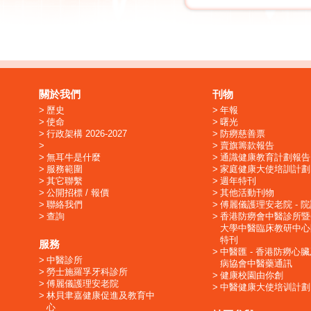
關於我們
刊物
歷史
年報
使命
曙光
行政架構 2026-2027
防癆慈善票
賣旗籌款報告
無耳牛是什麼
通識健康教育計劃報告
服務範圍
家庭健康大使培訓計劃
其它聯繫
週年特刊
公開招標 / 報價
其他活動刊物
聯絡我們
傅麗儀護理安老院 - 
查詢
香港防癆會中醫診所暨
大學中醫臨床教研中心
特刊
服務
中醫匯 - 香港防癆心
中醫診所
病協會中醫藥通訊
勞士施羅孚牙科診所
健康校園由你創
傅麗儀護理安老院
中醫健康大使培训計劃
林貝聿嘉健康促進及教育中
心