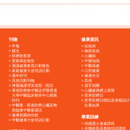
刊物
健康資訊
年報
結核病
曙光
胸肺疾病
防癆慈善票
心臟病
賣旗籌款報告
中藥知識
通識健康教育計劃報告
中醫保健
家庭健康大使培訓計劃
口腔健康
週年特刊
健康生活
其他活動刊物
其他
傅麗儀護理安老院 - 院訊
器官捐贈
香港防癆會中醫診所暨香港
心臟健康網上展覽
大學中醫臨床教研中心開幕
世界防癆日
特刊
世界防癆日標語及海報設計
中醫匯 - 香港防癆心臟及胸
比賽結果
病協會中醫藥通訊
健康校園由你創
專業訓練
中醫健康大使培训計劃
持續護士進修課程
在職校長及教師培訓課程