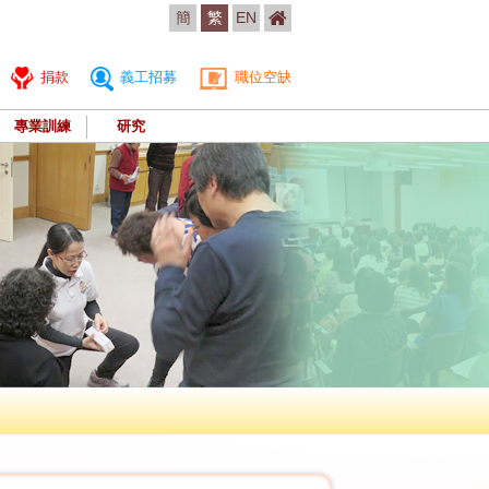
簡
繁
EN
捐款
義工招募
職位空缺
專業訓練
研究