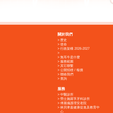
關於我們
歷史
使命
行政架構 2026-2027
無耳牛是什麼
服務範圍
其它聯繫
公開招標 / 報價
聯絡我們
查詢
服務
中醫診所
勞士施羅孚牙科診所
傅麗儀護理安老院
林貝聿嘉健康促進及教育中
心