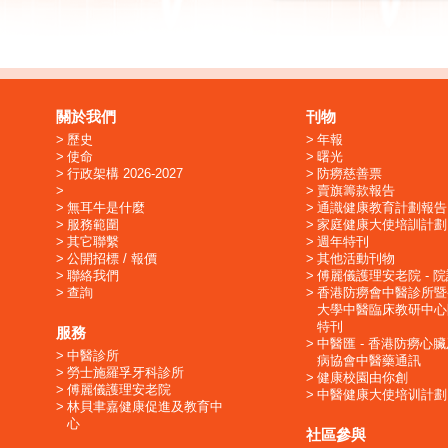
關於我們
刊物
歷史
年報
使命
曙光
行政架構 2026-2027
防癆慈善票
賣旗籌款報告
無耳牛是什麼
通識健康教育計劃報告
服務範圍
家庭健康大使培訓計劃
其它聯繫
週年特刊
公開招標 / 報價
其他活動刊物
聯絡我們
傅麗儀護理安老院 - 
查詢
香港防癆會中醫診所暨
大學中醫臨床教研中心
特刊
服務
中醫匯 - 香港防癆心
中醫診所
病協會中醫藥通訊
勞士施羅孚牙科診所
健康校園由你創
傅麗儀護理安老院
中醫健康大使培训計劃
林貝聿嘉健康促進及教育中
心
社區參與