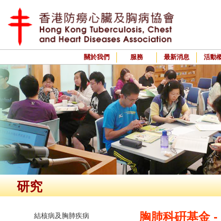
關於我們
服務
最新消息
活動
研究
胸肺科硏基金 -
結核病及胸肺疾病