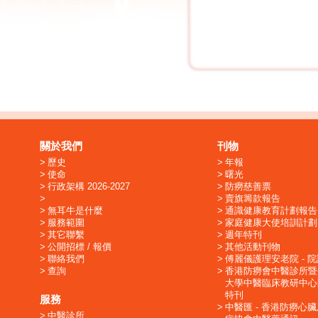
關於我們
刊物
歷史
年報
使命
曙光
行政架構 2026-2027
防癆慈善票
賣旗籌款報告
無耳牛是什麼
通識健康教育計劃報告
服務範圍
家庭健康大使培訓計劃
其它聯繫
週年特刊
公開招標 / 報價
其他活動刊物
聯絡我們
傅麗儀護理安老院 - 
查詢
香港防癆會中醫診所暨
大學中醫臨床教研中心
特刊
服務
中醫匯 - 香港防癆心
中醫診所