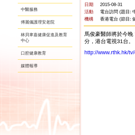
日期
2015-08-31
中醫服務
活動
電台訪問 (題目:
機構
香港電台 (節目: 
傅麗儀護理安老院
馬俊豪醫師將於今晚 
林貝聿嘉健康促進及教育
中心
分，港台電視31台。
http://www.rthk.hk/
口腔健康教育
媒體報導