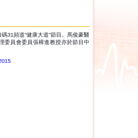
31頻道"健康大道"節目。馬俊豪醫
理委員會委員張樟進教授亦於節目中
h2015