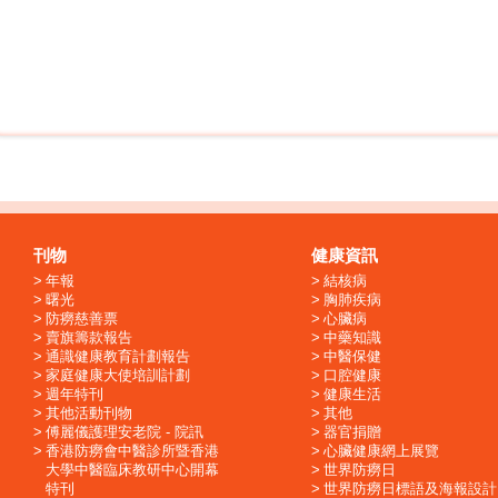
刊物
健康資訊
年報
結核病
曙光
胸肺疾病
防癆慈善票
心臟病
賣旗籌款報告
中藥知識
通識健康教育計劃報告
中醫保健
家庭健康大使培訓計劃
口腔健康
週年特刊
健康生活
其他活動刊物
其他
傅麗儀護理安老院 - 院訊
器官捐贈
香港防癆會中醫診所暨香港
心臟健康網上展覽
大學中醫臨床教研中心開幕
世界防癆日
特刊
世界防癆日標語及海報設計