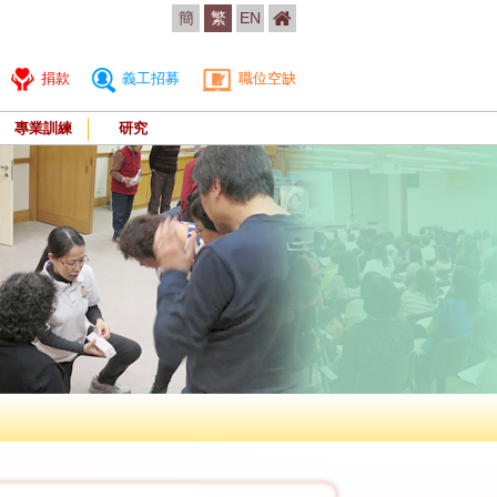
簡
繁
EN
捐款
義工招募
職位空缺
專業訓練
研究