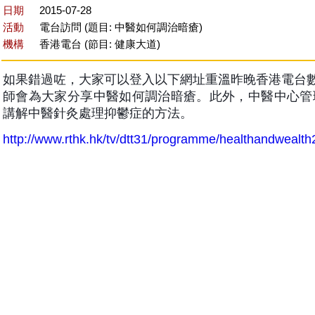
日期
2015-07-28
活動
電台訪問 (題目: 中醫如何調治暗瘡)
機構
香港電台 (節目: 健康大道)
如果錯過咗，大家可以登入以下網址重溫昨晚香港電台數碼
師會為大家分享中醫如何調治暗瘡。此外，中醫中心管
講解中醫針灸處理抑鬱症的方法。
http://www.rthk.hk/tv/dtt31/programme/healthandwealt