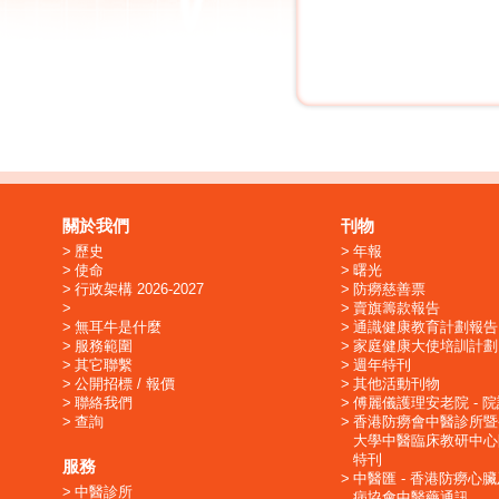
關於我們
刊物
歷史
年報
使命
曙光
行政架構 2026-2027
防癆慈善票
賣旗籌款報告
無耳牛是什麼
通識健康教育計劃報告
服務範圍
家庭健康大使培訓計劃
其它聯繫
週年特刊
公開招標 / 報價
其他活動刊物
聯絡我們
傅麗儀護理安老院 - 
查詢
香港防癆會中醫診所暨
大學中醫臨床教研中心
特刊
服務
中醫匯 - 香港防癆心
中醫診所
病協會中醫藥通訊