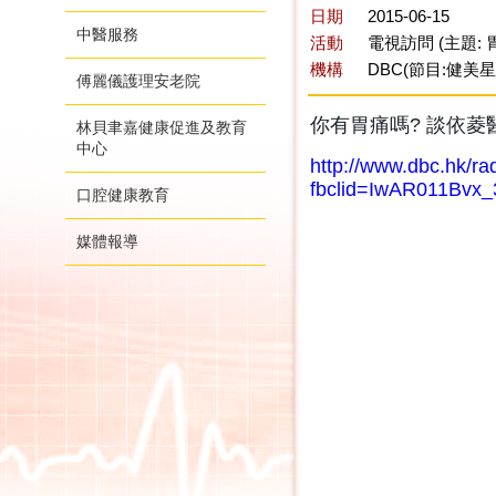
日期
2015-06-15
中醫服務
活動
電視訪問 (主題:
機構
DBC(節目:健美
傅麗儀護理安老院
你有胃痛嗎? 談依菱
林貝聿嘉健康促進及教育
中心
http://www.dbc.hk/r
fbclid=IwAR011Bvx
口腔健康教育
媒體報導