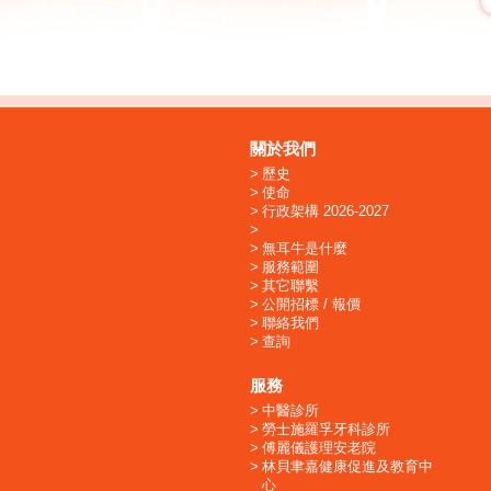
關於我們
歷史
使命
行政架構 2026-2027
無耳牛是什麼
服務範圍
其它聯繫
公開招標 / 報價
聯絡我們
查詢
服務
中醫診所
勞士施羅孚牙科診所
傅麗儀護理安老院
林貝聿嘉健康促進及教育中
心