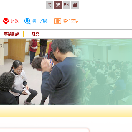
簡
繁
EN
捐款
義工招募
職位空缺
專業訓練
研究