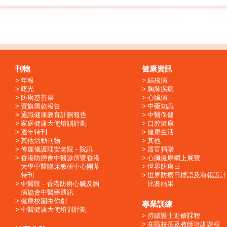
刊物
健康資訊
年報
結核病
曙光
胸肺疾病
防癆慈善票
心臟病
賣旗籌款報告
中藥知識
通識健康教育計劃報告
中醫保健
家庭健康大使培訓計劃
口腔健康
週年特刊
健康生活
其他活動刊物
其他
傅麗儀護理安老院 - 院訊
器官捐贈
香港防癆會中醫診所暨香港
心臟健康網上展覽
大學中醫臨床教研中心開幕
世界防癆日
特刊
世界防癆日標語及海報設計
中醫匯 - 香港防癆心臟及胸
比賽結果
病協會中醫藥通訊
健康校園由你創
專業訓練
中醫健康大使培训計劃
持續護士進修課程
在職校長及教師培訓課程