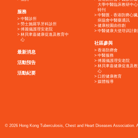
大學中醫臨床教研中心
特刊
服務
中醫匯 - 香港防癆心
中醫診所
病協會中醫藥通訊
勞士施羅孚牙科診所
健康校園由你創
傅麗儀護理安老院
中醫健康大使培训計劃
林貝聿嘉健康促進及教育中
心
社區參與
香港防癆會
最新消息
中醫服務
傅麗儀護理安老院
活動預告
林貝聿嘉健康促進及教
心
活動紀要
口腔健康教育
媒體報導
© 2026 Hong Kong Tuberculosis, Chest and Heart Diseases Association. Al