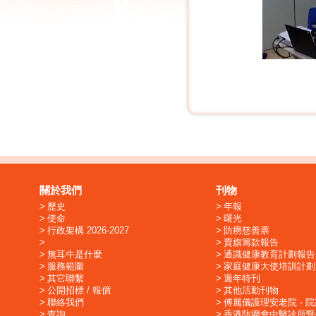
關於我們
刊物
歷史
年報
使命
曙光
行政架構 2026-2027
防癆慈善票
賣旗籌款報告
無耳牛是什麼
通識健康教育計劃報告
服務範圍
家庭健康大使培訓計劃
其它聯繫
週年特刊
公開招標 / 報價
其他活動刊物
聯絡我們
傅麗儀護理安老院 - 
查詢
香港防癆會中醫診所暨