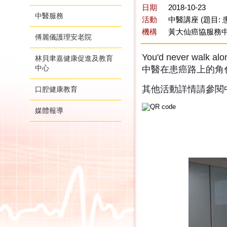
日期
2018-10-23
中醫服務
活動
中醫講座 (題目:
機構
黃大仙癌協服務
傅麗儀護理安老院
You'd never 
林貝聿嘉健康促進及教育
中心
中醫在患癌路上的角
其他活動詳情請參閱中
口腔健康教育
媒體報導