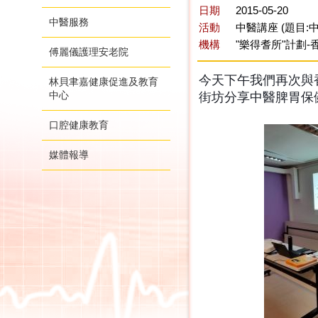
日期
2015-05-20
中醫服務
活動
中醫講座 (題目:
機構
"樂得耆所"計劃
傅麗儀護理安老院
今天下午我們再次與
林貝聿嘉健康促進及教育
中心
街坊分享中醫脾胃保
口腔健康教育
媒體報導