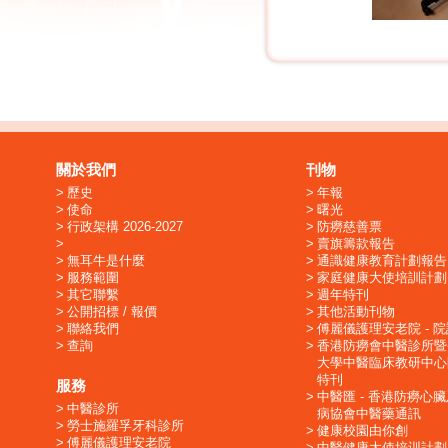
關於我們
刊物
歷史
年報
使命
曙光
行政架構 2026-2027
防癆慈善票
賣旗籌款報告
無耳牛是什麼
通識健康教育計劃報告
服務範圍
家庭健康大使培訓計劃
其它聯繫
週年特刊
公開招標 / 報價
其他活動刊物
聯絡我們
傅麗儀護理安老院 - 
查詢
香港防癆會中醫診所暨
大學中醫臨床教研中心
特刊
服務
中醫匯 - 香港防癆心
中醫診所
病協會中醫藥通訊
勞士施羅孚牙科診所
健康校園由你創
傅麗儀護理安老院
中醫健康大使培训計劃