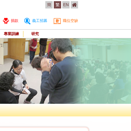
簡
繁
EN
捐款
義工招募
職位空缺
專業訓練
研究