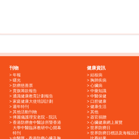
刊物
健康資訊
年報
結核病
曙光
胸肺疾病
防癆慈善票
心臟病
賣旗籌款報告
中藥知識
通識健康教育計劃報告
中醫保健
家庭健康大使培訓計劃
口腔健康
週年特刊
健康生活
其他活動刊物
其他
傅麗儀護理安老院 - 院訊
器官捐贈
香港防癆會中醫診所暨香港
心臟健康網上展覽
大學中醫臨床教研中心開幕
世界防癆日
特刊
世界防癆日標語及海報設計
中醫匯 - 香港防癆心臟及胸
比賽結果