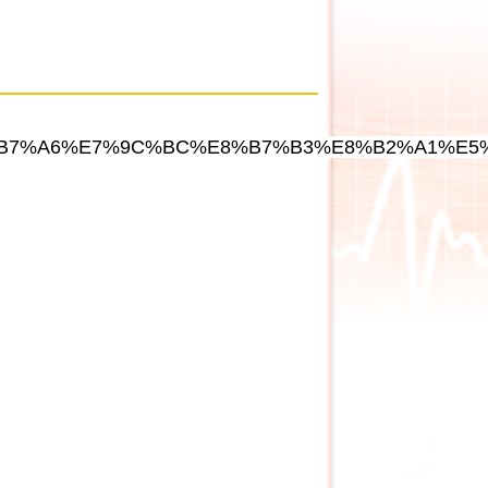
cle/2177686/%E5%B7%A6%E7%9C%BC%E8%B7%B3