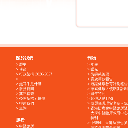
關於我們
刊物
歷史
年報
使命
曙光
行政架構 2026-2027
防癆慈善票
賣旗籌款報告
無耳牛是什麼
通識健康教育計劃報告
服務範圍
家庭健康大使培訓計劃
其它聯繫
週年特刊
公開招標 / 報價
其他活動刊物
聯絡我們
傅麗儀護理安老院 - 
查詢
香港防癆會中醫診所暨
大學中醫臨床教研中心
特刊
服務
中醫匯 - 香港防癆心
中醫診所
病協會中醫藥通訊