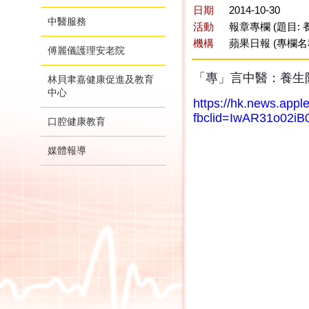
日期
2014-10-30
中醫服務
活動
報章專欄 (題目:
機構
蘋果日報 (專欄名
傅麗儀護理安老院
「專」言中醫：養生
林貝聿嘉健康促進及教育
中心
https://hk.news.appl
fbclid=IwAR31o02
口腔健康教育
媒體報導