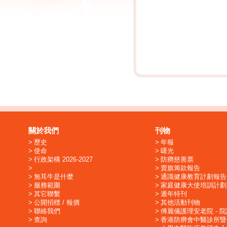
關於我們
刊物
歷史
年報
使命
曙光
行政架構 2026-2027
防癆慈善票
賣旗籌款報告
無耳牛是什麼
通識健康教育計劃報告
服務範圍
家庭健康大使培訓計劃
其它聯繫
週年特刊
公開招標 / 報價
其他活動刊物
聯絡我們
傅麗儀護理安老院 - 
查詢
香港防癆會中醫診所暨