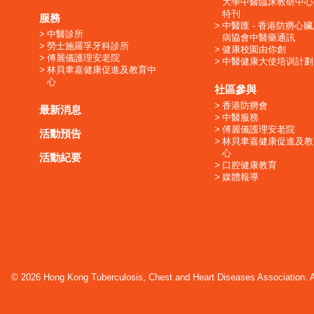
大學中醫臨床教研中心
特刊
服務
中醫匯 - 香港防癆心
中醫診所
病協會中醫藥通訊
勞士施羅孚牙科診所
健康校園由你創
傅麗儀護理安老院
中醫健康大使培训計劃
林貝聿嘉健康促進及教育中
心
社區參與
香港防癆會
最新消息
中醫服務
傅麗儀護理安老院
活動預告
林貝聿嘉健康促進及教
心
活動紀要
口腔健康教育
媒體報導
© 2026 Hong Kong Tuberculosis, Chest and Heart Diseases Association. Al