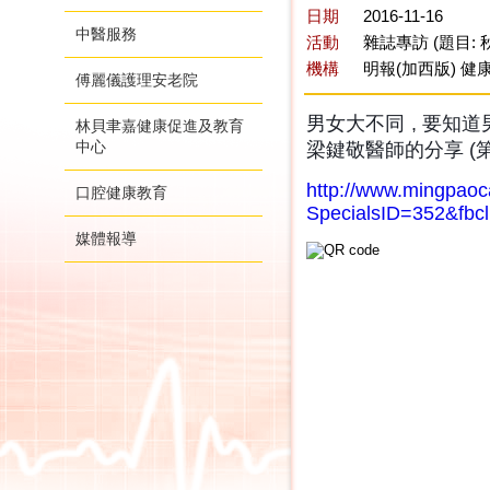
日期
2016-11-16
中醫服務
活動
雜誌專訪 (題目:
機構
明報(加西版) 健康
傅麗儀護理安老院
男女大不同 , 要知
林貝聿嘉健康促進及教育
中心
梁鍵敬醫師的分享 (第
http://www.mingpaoc
口腔健康教育
SpecialsID=352&fb
媒體報導