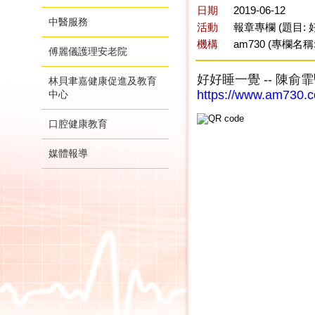
日期
2019-06-12
中醫服務
活動
報章專欄 (題目:
機構
am730 (專欄名稱
傅麗儀護理安老院
好好睡一覺 -- 陳俞
林貝聿嘉健康促進及教育
https://www.am730.
中心
口腔健康教育
媒體報導