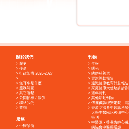
關於我們
刊物
歷史
年報
使命
曙光
行政架構 2026-2027
防癆慈善票
賣旗籌款報告
無耳牛是什麼
通識健康教育計劃報告
服務範圍
家庭健康大使培訓計劃
其它聯繫
週年特刊
公開招標 / 報價
其他活動刊物
聯絡我們
傅麗儀護理安老院 - 
查詢
香港防癆會中醫診所暨
大學中醫臨床教研中心
特刊
服務
中醫匯 - 香港防癆心
中醫診所
病協會中醫藥通訊