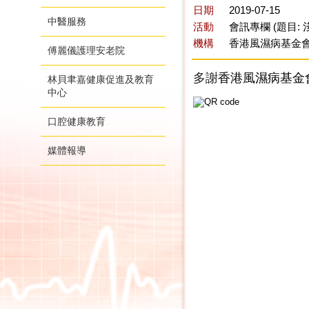
日期
2019-07-15
中醫服務
活動
會訊專欄 (題目:
機構
香港風濕病基金會 
傅麗儀護理安老院
多謝
香港風濕病基金
林貝聿嘉健康促進及教育
中心
口腔健康教育
媒體報導