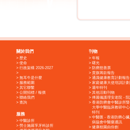
關於我們
刊物
歷史
年報
使命
曙光
行政架構 2026-2027
防癆慈善票
賣旗籌款報告
無耳牛是什麼
通識健康教育計劃報告
服務範圍
家庭健康大使培訓計劃
其它聯繫
週年特刊
公開招標 / 報價
其他活動刊物
聯絡我們
傅麗儀護理安老院 - 
查詢
香港防癆會中醫診所暨
大學中醫臨床教研中心
特刊
服務
中醫匯 - 香港防癆心
中醫診所
病協會中醫藥通訊
勞士施羅孚牙科診所
健康校園由你創