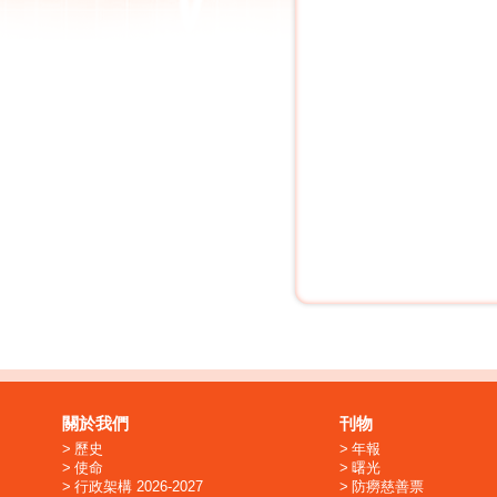
關於我們
刊物
歷史
年報
使命
曙光
行政架構 2026-2027
防癆慈善票