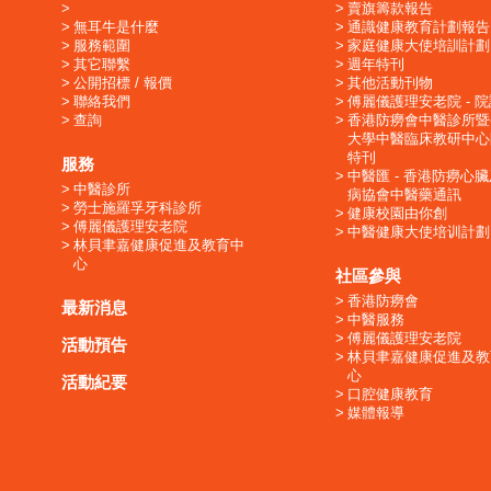
賣旗籌款報告
無耳牛是什麼
通識健康教育計劃報告
服務範圍
家庭健康大使培訓計劃
其它聯繫
週年特刊
公開招標 / 報價
其他活動刊物
聯絡我們
傅麗儀護理安老院 - 
查詢
香港防癆會中醫診所暨
大學中醫臨床教研中心
特刊
服務
中醫匯 - 香港防癆心
中醫診所
病協會中醫藥通訊
勞士施羅孚牙科診所
健康校園由你創
傅麗儀護理安老院
中醫健康大使培训計劃
林貝聿嘉健康促進及教育中
心
社區參與
香港防癆會
最新消息
中醫服務
傅麗儀護理安老院
活動預告
林貝聿嘉健康促進及教
心
活動紀要
口腔健康教育
媒體報導