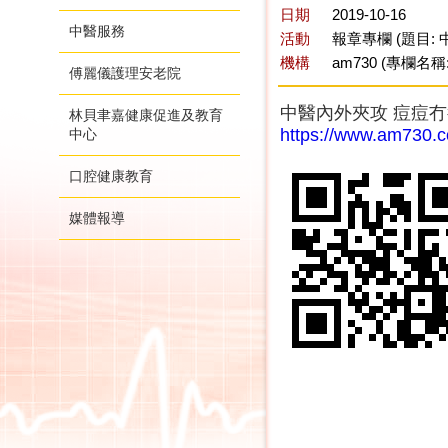
日期
2019-10-16
中醫服務
活動
報章專欄 (題目:
機構
am730 (專欄名稱
傅麗儀護理安老院
中醫內外夾攻 痘痘冇得
林貝聿嘉健康促進及教育
https://www.am730.
中心
口腔健康教育
媒體報導