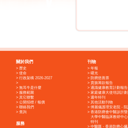
關於我們
刊物
歷史
年報
使命
曙光
行政架構 2026-2027
防癆慈善票
賣旗籌款報告
無耳牛是什麼
通識健康教育計劃報告
服務範圍
家庭健康大使培訓計劃
其它聯繫
週年特刊
公開招標 / 報價
其他活動刊物
聯絡我們
傅麗儀護理安老院 - 
查詢
香港防癆會中醫診所暨
大學中醫臨床教研中心
特刊
服務
中醫匯 - 香港防癆心