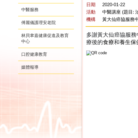
日期
2020-01-22
中醫服務
活動
中醫講座 (題目:
機構
黃大仙癌協服務
傅麗儀護理安老院
多謝黃大仙癌協服務
林貝聿嘉健康促進及教育
中心
療後的
食療
和
養生保
口腔健康教育
媒體報導