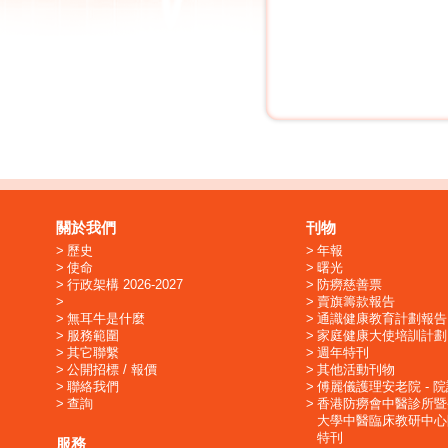
關於我們
刊物
歷史
年報
使命
曙光
行政架構 2026-2027
防癆慈善票
賣旗籌款報告
無耳牛是什麼
通識健康教育計劃報告
服務範圍
家庭健康大使培訓計劃
其它聯繫
週年特刊
公開招標 / 報價
其他活動刊物
聯絡我們
傅麗儀護理安老院 - 
查詢
香港防癆會中醫診所暨
大學中醫臨床教研中心
特刊
服務