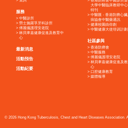
查詢
香港防癆會中醫診所暨
大學中醫臨床教研中心
特刊
服務
中醫匯 - 香港防癆心
中醫診所
病協會中醫藥通訊
勞士施羅孚牙科診所
健康校園由你創
傅麗儀護理安老院
中醫健康大使培训計劃
林貝聿嘉健康促進及教育中
心
社區參與
香港防癆會
最新消息
中醫服務
傅麗儀護理安老院
活動預告
林貝聿嘉健康促進及教
心
活動紀要
口腔健康教育
媒體報導
© 2026 Hong Kong Tuberculosis, Chest and Heart Diseases Association. Al