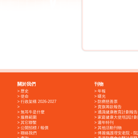
關於我們
刊物
歷史
年報
使命
曙光
行政架構 2026-2027
防癆慈善票
賣旗籌款報告
無耳牛是什麼
通識健康教育計劃報告
服務範圍
家庭健康大使培訓計劃
其它聯繫
週年特刊
公開招標 / 報價
其他活動刊物
聯絡我們
傅麗儀護理安老院 - 