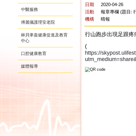
日期
2020-04-26
中醫服務
活動
報章專欄 (題目
機構
晴報
傅麗儀護理安老院
行山跑步出現足跟疼痛
林貝聿嘉健康促進及教育
中心
https://skypos
口腔健康教育
utm_medium=share&u
媒體報導