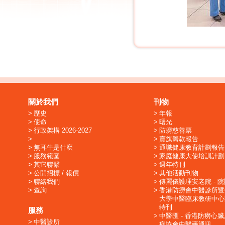
關於我們
刊物
歷史
年報
使命
曙光
行政架構 2026-2027
防癆慈善票
賣旗籌款報告
無耳牛是什麼
通識健康教育計劃報告
服務範圍
家庭健康大使培訓計劃
其它聯繫
週年特刊
公開招標 / 報價
其他活動刊物
聯絡我們
傅麗儀護理安老院 - 
查詢
香港防癆會中醫診所暨
大學中醫臨床教研中心
特刊
服務
中醫匯 - 香港防癆心
中醫診所
病協會中醫藥通訊