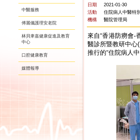
日期
2021-01-30
中醫服務
活動
住院病人中醫特別
機構
醫院管理局
傅麗儀護理安老院
來自"香港防癆會-
林貝聿嘉健康促進及教育
中心
醫診所暨教研中心
推行的"住院病人中
口腔健康教育
媒體報導