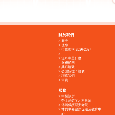
關於我們
歷史
使命
行政架構 2026-2027
無耳牛是什麼
服務範圍
其它聯繫
公開招標 / 報價
聯絡我們
查詢
服務
中醫診所
勞士施羅孚牙科診所
傅麗儀護理安老院
林貝聿嘉健康促進及教育中
心