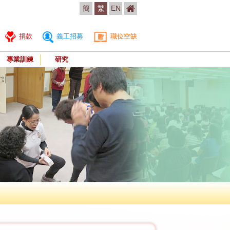
簡
繁
EN
捐款
義工招募
職位空缺
專業訓練
研究