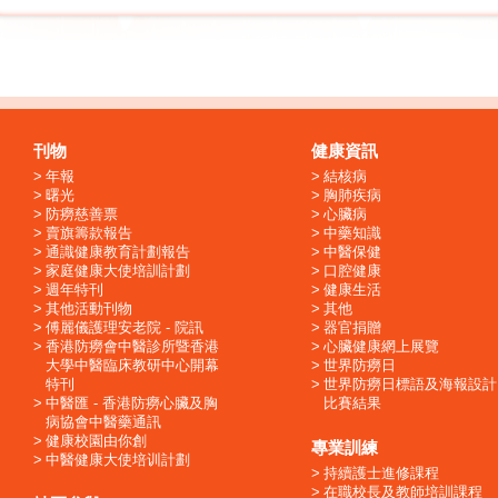
刊物
健康資訊
年報
結核病
曙光
胸肺疾病
防癆慈善票
心臟病
賣旗籌款報告
中藥知識
通識健康教育計劃報告
中醫保健
家庭健康大使培訓計劃
口腔健康
週年特刊
健康生活
其他活動刊物
其他
傅麗儀護理安老院 - 院訊
器官捐贈
香港防癆會中醫診所暨香港
心臟健康網上展覽
大學中醫臨床教研中心開幕
世界防癆日
特刊
世界防癆日標語及海報設計
中醫匯 - 香港防癆心臟及胸
比賽結果
病協會中醫藥通訊
健康校園由你創
專業訓練
中醫健康大使培训計劃
持續護士進修課程
在職校長及教師培訓課程