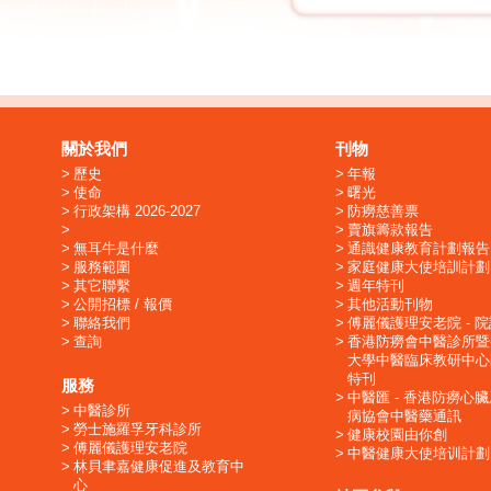
關於我們
刊物
歷史
年報
使命
曙光
行政架構 2026-2027
防癆慈善票
賣旗籌款報告
無耳牛是什麼
通識健康教育計劃報告
服務範圍
家庭健康大使培訓計劃
其它聯繫
週年特刊
公開招標 / 報價
其他活動刊物
聯絡我們
傅麗儀護理安老院 - 
查詢
香港防癆會中醫診所暨
大學中醫臨床教研中心
特刊
服務
中醫匯 - 香港防癆心
中醫診所
病協會中醫藥通訊
勞士施羅孚牙科診所
健康校園由你創
傅麗儀護理安老院
中醫健康大使培训計劃
林貝聿嘉健康促進及教育中
心