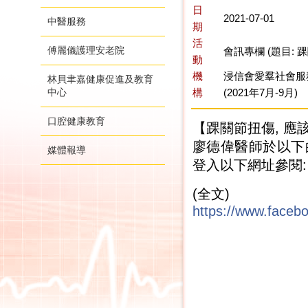
日
2021-07-01
中醫服務
期
活
傅麗儀護理安老院
會訊專欄 (題目: 
動
機
浸信會愛羣社會服
林貝聿嘉健康促進及教育
中心
構
(2021年7月-9月)
口腔健康教育
【踝關節扭傷, 應
廖德偉醫師於以下的
媒體報導
登入以下網址參閱:
(全文)
https://www.face