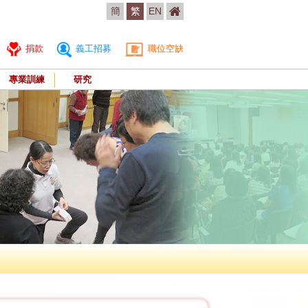
簡
繁
EN
捐款
義工招募
職位空缺
專業訓練
研究