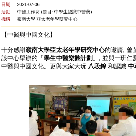
日期
2021-07-06
活動
中醫工作坊 (題目: 中學生認識中醫藥)
機構
嶺南大學 亞太老年學研究中心
【中醫與中國文化】
十分感謝
嶺南大學
亞太老年學研究中心
的邀請, 
該中心舉辦的「
學生中醫樂齡計劃
」, 並與一班
中醫與中國文化。更與大家大玩
八段錦
和認識
中