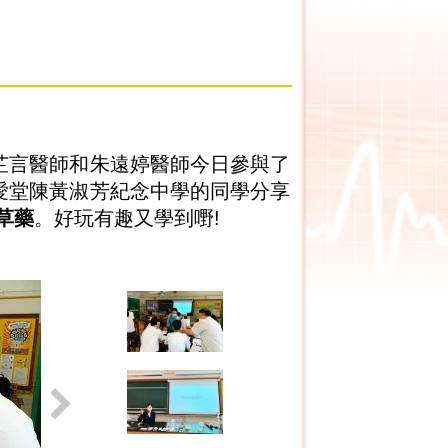
曾芷言醫師和朱遠婷醫師今日參與了
仁愛堂陳黃淑芳紀念中學的同學分享
草藥
。好玩有趣又學到嘢!