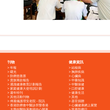
刊物
健康資訊
年報
結核病
曙光
胸肺疾病
防癆慈善票
心臟病
賣旗籌款報告
中藥知識
通識健康教育計劃報告
中醫保健
家庭健康大使培訓計劃
口腔健康
週年特刊
健康生活
其他活動刊物
其他
傅麗儀護理安老院 - 院訊
器官捐贈
香港防癆會中醫診所暨香港
心臟健康網上展覽
大學中醫臨床教研中心開幕
世界防癆日