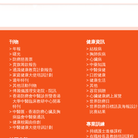
刊物
健康資訊
年報
結核病
曙光
胸肺疾病
防癆慈善票
心臟病
賣旗籌款報告
中藥知識
通識健康教育計劃報告
中醫保健
家庭健康大使培訓計劃
口腔健康
週年特刊
健康生活
其他活動刊物
其他
傅麗儀護理安老院 - 院訊
器官捐贈
香港防癆會中醫診所暨香港
心臟健康網上展覽
大學中醫臨床教研中心開幕
世界防癆日
特刊
世界防癆日標語及海報設計
中醫匯 - 香港防癆心臟及胸
比賽結果
病協會中醫藥通訊
健康校園由你創
專業訓練
中醫健康大使培训計劃
持續護士進修課程
在職校長及教師培訓課程