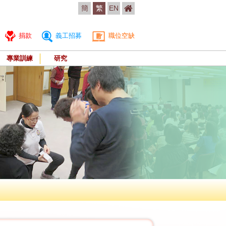
簡
繁
EN
捐款
義工招募
職位空缺
專業訓練
研究