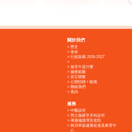
關於我們
歷史
使命
行政架構 2026-2027
無耳牛是什麼
服務範圍
其它聯繫
公開招標 / 報價
聯絡我們
查詢
服務
中醫診所
勞士施羅孚牙科診所
傅麗儀護理安老院
林貝聿嘉健康促進及教育中
心