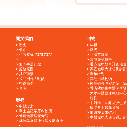
關於我們
刊物
歷史
年報
使命
曙光
行政架構 2026-2027
防癆慈善票
賣旗籌款報告
無耳牛是什麼
通識健康教育計劃報告
服務範圍
家庭健康大使培訓計劃
其它聯繫
週年特刊
公開招標 / 報價
其他活動刊物
聯絡我們
傅麗儀護理安老院 - 
查詢
香港防癆會中醫診所暨
大學中醫臨床教研中心
特刊
服務
中醫匯 - 香港防癆心
中醫診所
病協會中醫藥通訊
勞士施羅孚牙科診所
健康校園由你創
傅麗儀護理安老院
中醫健康大使培训計劃
林貝聿嘉健康促進及教育中
心