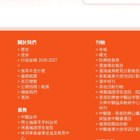
關於我們
刊物
歷史
年報
使命
曙光
行政架構 2026-2027
防癆慈善票
賣旗籌款報告
無耳牛是什麼
通識健康教育計劃報告
服務範圍
家庭健康大使培訓計劃
其它聯繫
週年特刊
公開招標 / 報價
其他活動刊物
聯絡我們
傅麗儀護理安老院 - 
查詢
香港防癆會中醫診所暨
大學中醫臨床教研中心
特刊
服務
中醫匯 - 香港防癆心
中醫診所
病協會中醫藥通訊
勞士施羅孚牙科診所
健康校園由你創
傅麗儀護理安老院
中醫健康大使培训計劃
林貝聿嘉健康促進及教育中
心