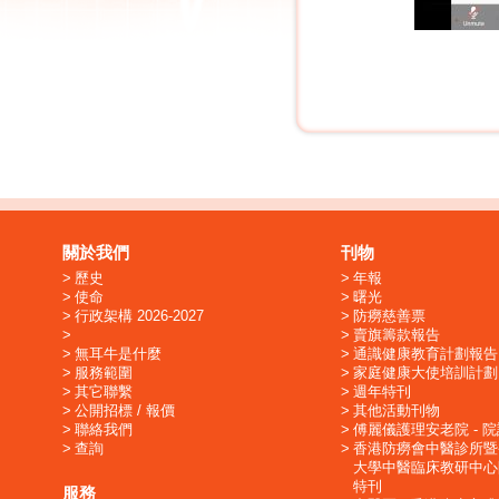
關於我們
刊物
歷史
年報
使命
曙光
行政架構 2026-2027
防癆慈善票
賣旗籌款報告
無耳牛是什麼
通識健康教育計劃報告
服務範圍
家庭健康大使培訓計劃
其它聯繫
週年特刊
公開招標 / 報價
其他活動刊物
聯絡我們
傅麗儀護理安老院 - 
查詢
香港防癆會中醫診所暨
大學中醫臨床教研中心
特刊
服務