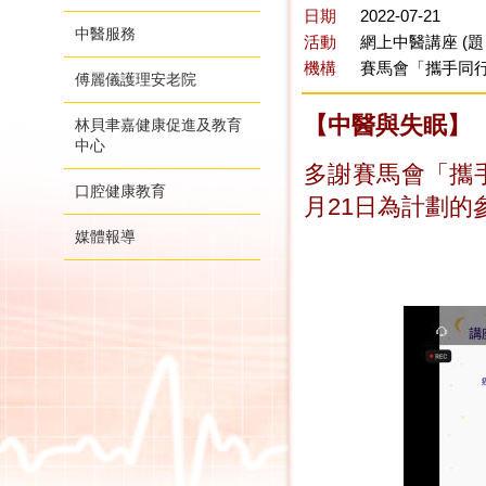
日期
2022-07-21
中醫服務
活動
網上中醫講座 (
機構
賽馬會「攜手同行
傅麗儀護理安老院
【中醫與失眠】
林貝聿嘉健康促進及教育
中心
多謝賽馬會「
攜
口腔健康教育
月21日為計劃的
媒體報導