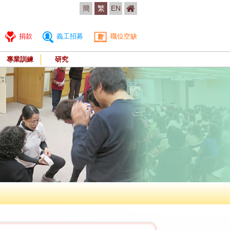
簡
繁
EN
捐款
義工招募
職位空缺
專業訓練
研究