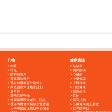
刊物
健康資訊
年報
結核病
曙光
胸肺疾病
防癆慈善票
心臟病
賣旗籌款報告
中藥知識
通識健康教育計劃報告
中醫保健
家庭健康大使培訓計劃
口腔健康
週年特刊
健康生活
其他活動刊物
其他
傅麗儀護理安老院 - 院訊
器官捐贈
香港防癆會中醫診所暨香港
心臟健康網上展覽
大學中醫臨床教研中心開幕
世界防癆日