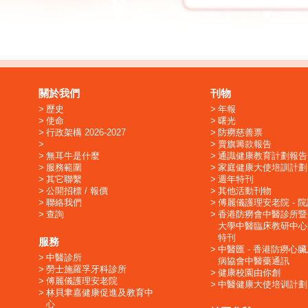
關於我們
刊物
歷史
年報
使命
曙光
行政架構 2026-2027
防癆慈善票
賣旗籌款報告
無耳牛是什麼
通識健康教育計劃報告
服務範圍
家庭健康大使培訓計劃
其它聯繫
週年特刊
公開招標 / 報價
其他活動刊物
聯絡我們
傅麗儀護理安老院 - 
查詢
香港防癆會中醫診所暨
大學中醫臨床教研中心
特刊
服務
中醫匯 - 香港防癆心
中醫診所
病協會中醫藥通訊
勞士施羅孚牙科診所
健康校園由你創
傅麗儀護理安老院
中醫健康大使培训計劃
林貝聿嘉健康促進及教育中
心