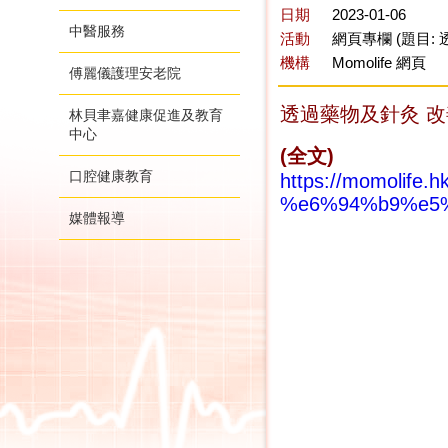
日期
2023-01-06
中醫服務
活動
網頁專欄 (題目:
機構
Momolife 網頁
傅麗儀護理安老院
透過藥物及針灸 改
林貝聿嘉健康促進及教育
中心
(全文)
口腔健康教育
https://momol
%e6%94%b9%e5
媒體報導