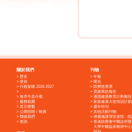
關於我們
刊物
歷史
年報
使命
曙光
行政架構 2026-2027
防癆慈善票
賣旗籌款報告
無耳牛是什麼
通識健康教育計劃報告
服務範圍
家庭健康大使培訓計劃
其它聯繫
週年特刊
公開招標 / 報價
其他活動刊物
聯絡我們
傅麗儀護理安老院 - 
查詢
香港防癆會中醫診所暨
大學中醫臨床教研中心
特刊