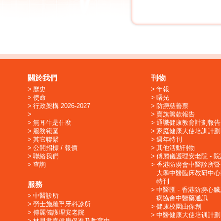
關於我們
刊物
歷史
年報
使命
曙光
行政架構 2026-2027
防癆慈善票
賣旗籌款報告
無耳牛是什麼
通識健康教育計劃報告
服務範圍
家庭健康大使培訓計劃
其它聯繫
週年特刊
公開招標 / 報價
其他活動刊物
聯絡我們
傅麗儀護理安老院 - 
查詢
香港防癆會中醫診所暨
大學中醫臨床教研中心
特刊
服務
中醫匯 - 香港防癆心
中醫診所
病協會中醫藥通訊
勞士施羅孚牙科診所
健康校園由你創
傅麗儀護理安老院
中醫健康大使培训計劃
林貝聿嘉健康促進及教育中