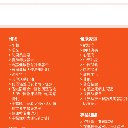
刊物
健康資訊
年報
結核病
曙光
胸肺疾病
防癆慈善票
心臟病
賣旗籌款報告
中藥知識
通識健康教育計劃報告
中醫保健
家庭健康大使培訓計劃
口腔健康
週年特刊
健康生活
其他活動刊物
其他
傅麗儀護理安老院 - 院訊
器官捐贈
香港防癆會中醫診所暨香港
心臟健康網上展覽
大學中醫臨床教研中心開幕
世界防癆日
特刊
世界防癆日標語及海報設計
中醫匯 - 香港防癆心臟及胸
比賽結果
病協會中醫藥通訊
健康校園由你創
專業訓練
中醫健康大使培训計劃
持續護士進修課程
在職校長及教師培訓課程