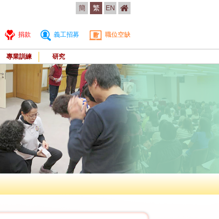
簡
繁
EN
捐款
義工招募
職位空缺
專業訓練
研究