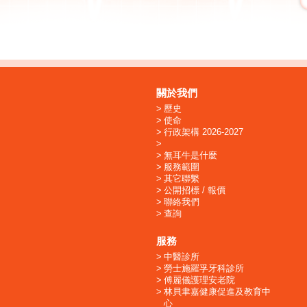
關於我們
歷史
使命
行政架構 2026-2027
無耳牛是什麼
服務範圍
其它聯繫
公開招標 / 報價
聯絡我們
查詢
服務
中醫診所
勞士施羅孚牙科診所
傅麗儀護理安老院
林貝聿嘉健康促進及教育中
心