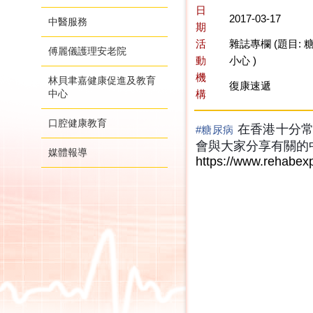
日
2017-03-17
中醫服務
期
活
雜誌專欄 (題目:
傅麗儀護理安老院
動
小心 )
機
林貝聿嘉健康促進及教育
復康速遞
中心
構
口腔健康教育
在香港十分常
#糖尿病
會與大家分享有關的中醫知
媒體報導
https://www.rehabex