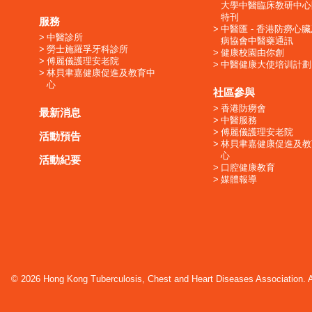
大學中醫臨床教研中心
特刊
服務
中醫匯 - 香港防癆心
中醫診所
病協會中醫藥通訊
勞士施羅孚牙科診所
健康校園由你創
傅麗儀護理安老院
中醫健康大使培训計劃
林貝聿嘉健康促進及教育中
心
社區參與
香港防癆會
最新消息
中醫服務
傅麗儀護理安老院
活動預告
林貝聿嘉健康促進及教
心
活動紀要
口腔健康教育
媒體報導
© 2026 Hong Kong Tuberculosis, Chest and Heart Diseases Association. Al