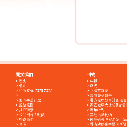
關於我們
刊物
歷史
年報
使命
曙光
行政架構 2026-2027
防癆慈善票
賣旗籌款報告
無耳牛是什麼
通識健康教育計劃報告
服務範圍
家庭健康大使培訓計劃
其它聯繫
週年特刊
公開招標 / 報價
其他活動刊物
聯絡我們
傅麗儀護理安老院 - 
查詢
香港防癆會中醫診所暨