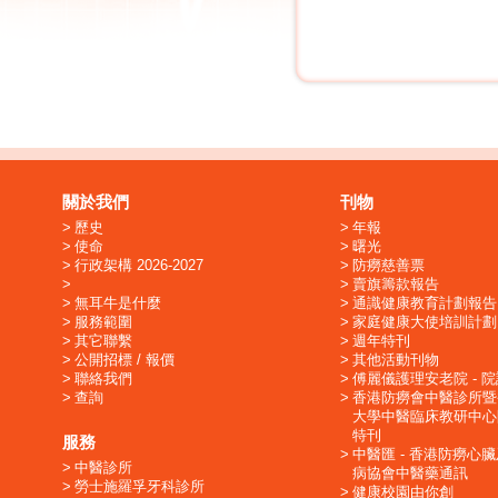
關於我們
刊物
歷史
年報
使命
曙光
行政架構 2026-2027
防癆慈善票
賣旗籌款報告
無耳牛是什麼
通識健康教育計劃報告
服務範圍
家庭健康大使培訓計劃
其它聯繫
週年特刊
公開招標 / 報價
其他活動刊物
聯絡我們
傅麗儀護理安老院 - 
查詢
香港防癆會中醫診所暨
大學中醫臨床教研中心
特刊
服務
中醫匯 - 香港防癆心
中醫診所
病協會中醫藥通訊
勞士施羅孚牙科診所
健康校園由你創