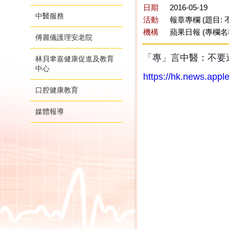
日期
2016-05-19
中醫服務
活動
報章專欄 (題目:
機構
蘋果日報 (專欄名
傅麗儀護理安老院
「專」言中醫：不要過
林貝聿嘉健康促進及教育
中心
https://hk.news.appl
口腔健康教育
媒體報導