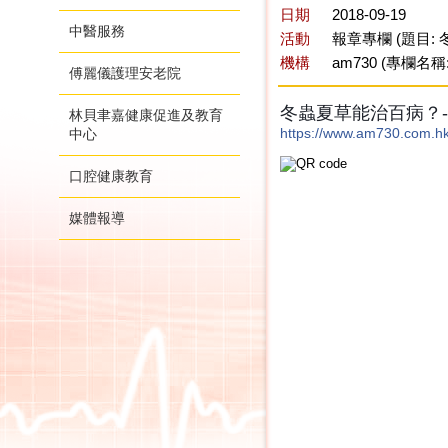
日期
2018-09-19
中醫服務
活動
報章專欄 (題目:
機構
am730 (專欄名稱
傅麗儀護理安老院
冬蟲夏草能治百病？-
林貝聿嘉健康促進及教育
https://www.am730.com.h
中心
口腔健康教育
媒體報導