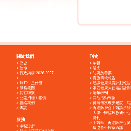
關於我們
刊物
歷史
年報
使命
曙光
行政架構 2026-2027
防癆慈善票
賣旗籌款報告
無耳牛是什麼
通識健康教育計劃報告
服務範圍
家庭健康大使培訓計劃
其它聯繫
週年特刊
公開招標 / 報價
其他活動刊物
聯絡我們
傅麗儀護理安老院 - 
查詢
香港防癆會中醫診所暨
大學中醫臨床教研中心
特刊
服務
中醫匯 - 香港防癆心
中醫診所
病協會中醫藥通訊