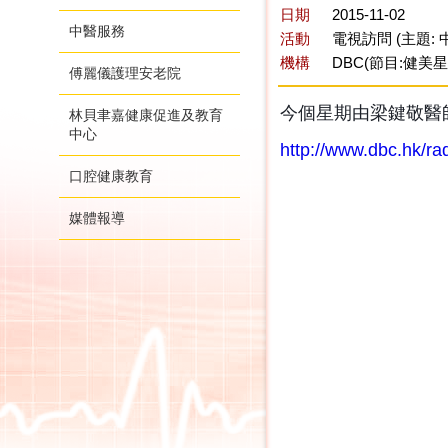
日期
2015-11-02
中醫服務
活動
電視訪問 (主題:
機構
DBC(節目:健美
傅麗儀護理安老院
今個星期由梁鍵敬醫
林貝聿嘉健康促進及教育
中心
http://www.dbc.hk/r
口腔健康教育
媒體報導