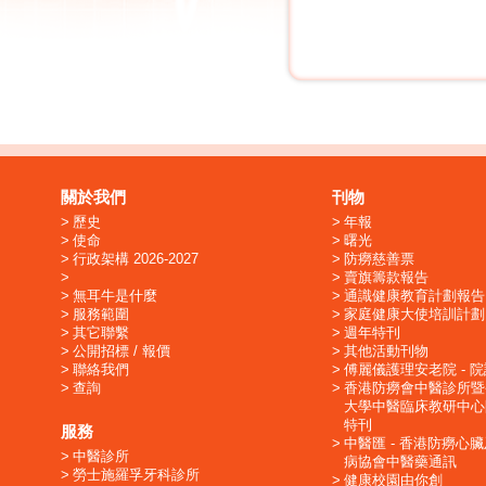
關於我們
刊物
歷史
年報
使命
曙光
行政架構 2026-2027
防癆慈善票
賣旗籌款報告
無耳牛是什麼
通識健康教育計劃報告
服務範圍
家庭健康大使培訓計劃
其它聯繫
週年特刊
公開招標 / 報價
其他活動刊物
聯絡我們
傅麗儀護理安老院 - 
查詢
香港防癆會中醫診所暨
大學中醫臨床教研中心
特刊
服務
中醫匯 - 香港防癆心
中醫診所
病協會中醫藥通訊
勞士施羅孚牙科診所
健康校園由你創