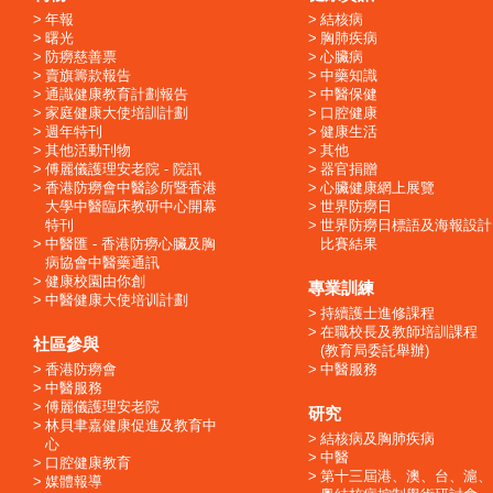
年報
結核病
曙光
胸肺疾病
防癆慈善票
心臟病
賣旗籌款報告
中藥知識
通識健康教育計劃報告
中醫保健
家庭健康大使培訓計劃
口腔健康
週年特刊
健康生活
其他活動刊物
其他
傅麗儀護理安老院 - 院訊
器官捐贈
香港防癆會中醫診所暨香港
心臟健康網上展覽
大學中醫臨床教研中心開幕
世界防癆日
特刊
世界防癆日標語及海報設計
中醫匯 - 香港防癆心臟及胸
比賽結果
病協會中醫藥通訊
健康校園由你創
專業訓練
中醫健康大使培训計劃
持續護士進修課程
在職校長及教師培訓課程
社區參與
(教育局委託舉辦)
香港防癆會
中醫服務
中醫服務
傅麗儀護理安老院
研究
林貝聿嘉健康促進及教育中
結核病及胸肺疾病
心
中醫
口腔健康教育
第十三屆港、澳、台、滬、
媒體報導