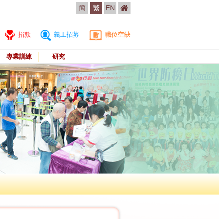
簡
繁
EN
捐款
義工招募
職位空缺
專業訓練
研究