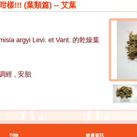
!!! (葉類篇) -- 艾葉
a argyi Levi. et
Vant. 的乾燥葉
調經 , 安胎
刊物
健康資訊