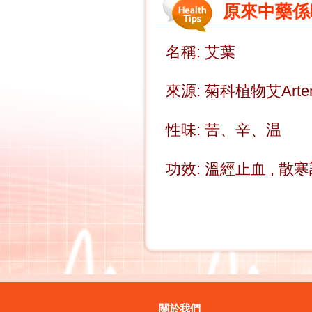
原來中藥係咁樣
名稱: 艾葉
來源: 菊科植物艾Artemisi
性味: 苦、辛、温
功效: 溫經止血 , 散寒
關於我們