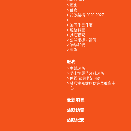
歷史
使命
行政架構 2026-2027
無耳牛是什麼
服務範圍
其它聯繫
公開招標 / 報價
聯絡我們
查詢
服務
中醫診所
勞士施羅孚牙科診所
傅麗儀護理安老院
林貝聿嘉健康促進及教育中
心
最新消息
活動預告
活動紀要