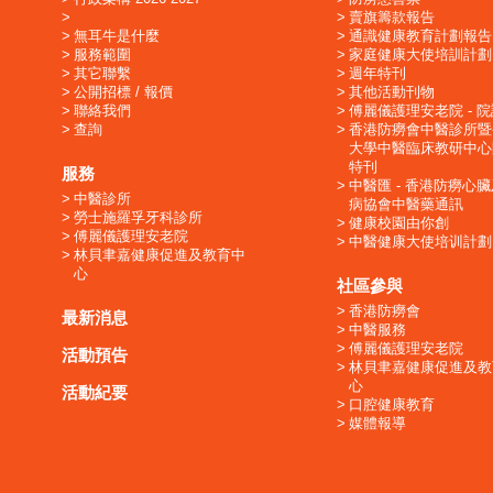
賣旗籌款報告
無耳牛是什麼
通識健康教育計劃報告
服務範圍
家庭健康大使培訓計劃
其它聯繫
週年特刊
公開招標 / 報價
其他活動刊物
聯絡我們
傅麗儀護理安老院 - 
查詢
香港防癆會中醫診所暨
大學中醫臨床教研中心
特刊
服務
中醫匯 - 香港防癆心
中醫診所
病協會中醫藥通訊
勞士施羅孚牙科診所
健康校園由你創
傅麗儀護理安老院
中醫健康大使培训計劃
林貝聿嘉健康促進及教育中
心
社區參與
香港防癆會
最新消息
中醫服務
傅麗儀護理安老院
活動預告
林貝聿嘉健康促進及教
心
活動紀要
口腔健康教育
媒體報導