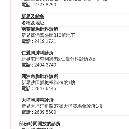
電話
:
2727 8250
新界及離島
名稱及地址
南葵涌胸肺科診所
新界葵涌葵盛圍310號地下
電話
:
2419 1721
仁愛胸肺科診所
新界屯門屯利街6號仁愛分科診所2樓
電話
:
2404 3740
圓洲角胸肺科診所
新界沙田插桅桿街29號1樓
電話
:
2647 6445
大埔胸肺科診所
新界大埔汀角路37號大埔賽馬會診所1樓
電話
:
2689 5600
部份時間開放的診所