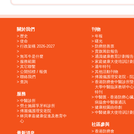
關於我們
刊物
歷史
年報
使命
曙光
行政架構 2026-2027
防癆慈善票
賣旗籌款報告
無耳牛是什麼
通識健康教育計劃報告
服務範圍
家庭健康大使培訓計劃
其它聯繫
週年特刊
公開招標 / 報價
其他活動刊物
聯絡我們
傅麗儀護理安老院 - 
查詢
香港防癆會中醫診所暨
大學中醫臨床教研中心
特刊
服務
中醫匯 - 香港防癆心
中醫診所
病協會中醫藥通訊
勞士施羅孚牙科診所
健康校園由你創
傅麗儀護理安老院
中醫健康大使培训計劃
林貝聿嘉健康促進及教育中
心
社區參與
香港防癆會
最新消息