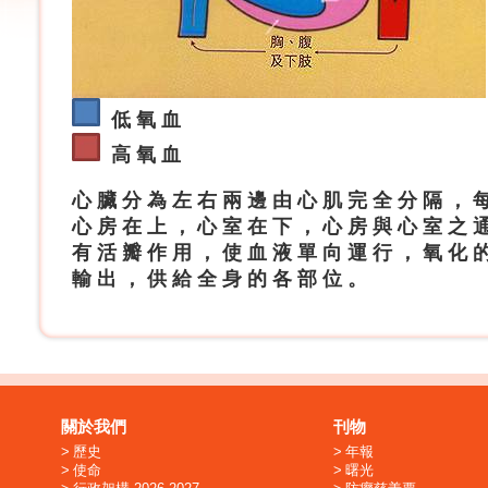
低 氧 血
高 氧 血
心 臟 分 為 左 右 兩 邊 由 心 肌 完 全 分 隔 ， 
心 房 在 上 ， 心 室 在 下 ， 心 房 與 心 室 之 
有 活 瓣 作 用 ， 使 血 液 單 向 運 行 ， 氧 化 
輸 出 ， 供 給 全 身 的 各 部 位 。
關於我們
刊物
歷史
年報
使命
曙光