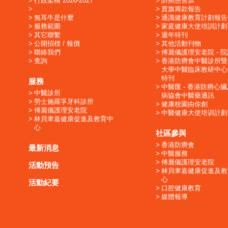
行政架構 2026-2027
防癆慈善票
賣旗籌款報告
無耳牛是什麼
通識健康教育計劃報告
服務範圍
家庭健康大使培訓計劃
其它聯繫
週年特刊
公開招標 / 報價
其他活動刊物
聯絡我們
傅麗儀護理安老院 - 
查詢
香港防癆會中醫診所暨
大學中醫臨床教研中心
特刊
服務
中醫匯 - 香港防癆心
中醫診所
病協會中醫藥通訊
勞士施羅孚牙科診所
健康校園由你創
傅麗儀護理安老院
中醫健康大使培训計劃
林貝聿嘉健康促進及教育中
心
社區參與
香港防癆會
最新消息
中醫服務
傅麗儀護理安老院
活動預告
林貝聿嘉健康促進及教
心
活動紀要
口腔健康教育
媒體報導