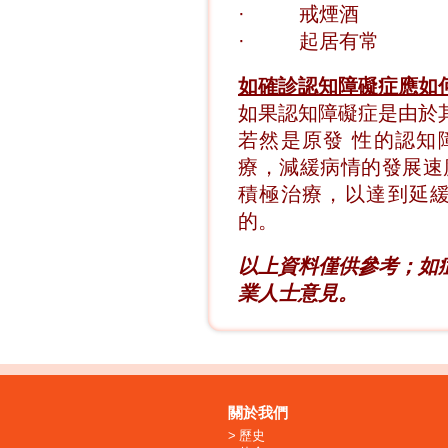
·
戒煙酒
·
起居有常
如確診認知障礙症應如
如果認知障礙症是由於
若然是原發 性的認知
療，減緩病情的發展速
積極治療，以達到延緩
的。
以上資料僅供參考；如
業人士意見。
關於我們
歷史