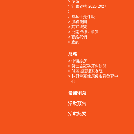
使命
行政架構 2026-2027
無耳牛是什麼
服務範圍
其它聯繫
公開招標 / 報價
聯絡我們
查詢
服務
中醫診所
勞士施羅孚牙科診所
傅麗儀護理安老院
林貝聿嘉健康促進及教育中
心
最新消息
活動預告
活動紀要