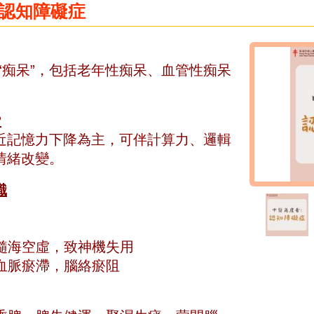
認知障礙症
“痴呆”，包括老年性痴呆、血管性痴呆
?
近記憶力下降為主，可伴計算力、邏輯
情緒改變。
識
髓海空虛，致神機失用
血脈瘀滯，腦絡瘀阻