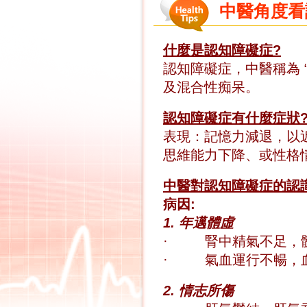
中醫角度看
什麼是認知障礙症?
認知障礙症，中醫稱為 
及混合性痴呆。
認知障礙症有什麼症狀
表現：記憶力減退，以
思維能力下降、或性格
中醫對認知障礙症的認
病因:
1. 年邁體虛
·
腎中精氣不足，
·
氣血運行不暢，
2. 情志所傷