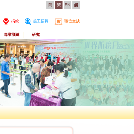
簡
繁
EN
捐款
義工招募
職位空缺
專業訓練
研究