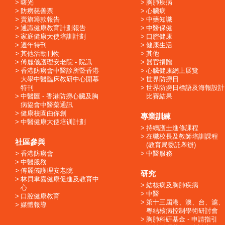
曙光
胸肺疾病
防癆慈善票
心臟病
賣旗籌款報告
中藥知識
通識健康教育計劃報告
中醫保健
家庭健康大使培訓計劃
口腔健康
週年特刊
健康生活
其他活動刊物
其他
傅麗儀護理安老院 - 院訊
器官捐贈
香港防癆會中醫診所暨香港
心臟健康網上展覽
大學中醫臨床教研中心開幕
世界防癆日
特刊
世界防癆日標語及海報設計
中醫匯 - 香港防癆心臟及胸
比賽結果
病協會中醫藥通訊
健康校園由你創
專業訓練
中醫健康大使培训計劃
持續護士進修課程
在職校長及教師培訓課程
社區參與
(教育局委託舉辦)
香港防癆會
中醫服務
中醫服務
傅麗儀護理安老院
研究
林貝聿嘉健康促進及教育中
結核病及胸肺疾病
心
中醫
口腔健康教育
第十三屆港、澳、台、滬、
媒體報導
粵結核病控制學術研討會
胸肺科硏基金 - 申請指引