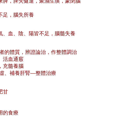
乘脾，脾失健運，聚濕生痰，蒙閉腦
不足，腦失所養
氣、血、陰、陽皆不足，腦髓失養
患者的體質，辨證論治，作整體調治
、活血通竅
，充髓養腦
補虛、補養肝腎—整體治療
肥甘
用的食療