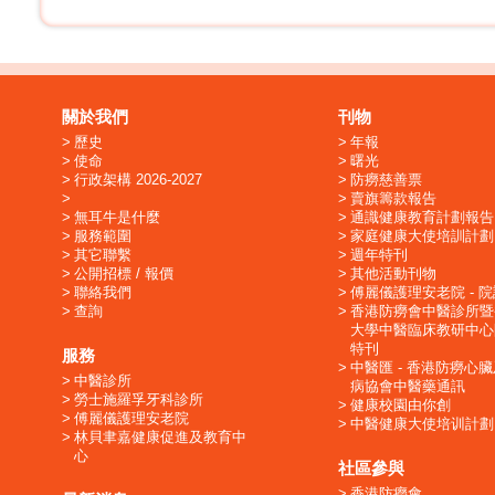
關於我們
刊物
歷史
年報
使命
曙光
行政架構 2026-2027
防癆慈善票
賣旗籌款報告
無耳牛是什麼
通識健康教育計劃報告
服務範圍
家庭健康大使培訓計劃
其它聯繫
週年特刊
公開招標 / 報價
其他活動刊物
聯絡我們
傅麗儀護理安老院 - 
查詢
香港防癆會中醫診所暨
大學中醫臨床教研中心
特刊
服務
中醫匯 - 香港防癆心
中醫診所
病協會中醫藥通訊
勞士施羅孚牙科診所
健康校園由你創
傅麗儀護理安老院
中醫健康大使培训計劃
林貝聿嘉健康促進及教育中
心
社區參與
香港防癆會