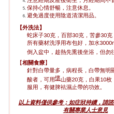
注意經期及產後衛生，月經期間不
保持心情舒暢，注意休息。
避免過度使用陰道清潔用品。
【外洗法】
蛇床子30克，百部30克，苦參30克
所有藥材洗淨用布包好，加水3000m
倒入盆中，趁熱先熏後坐浴，但勿
【
相關食療
】
針對白帶量多，病程長，白帶無明
懷
酸者，可用
山藥20克，白果10枚
服用，有健脾袪濕止帶的功效。
以上資料僅供參考；如症狀持續，請諮
有關專業人士意見