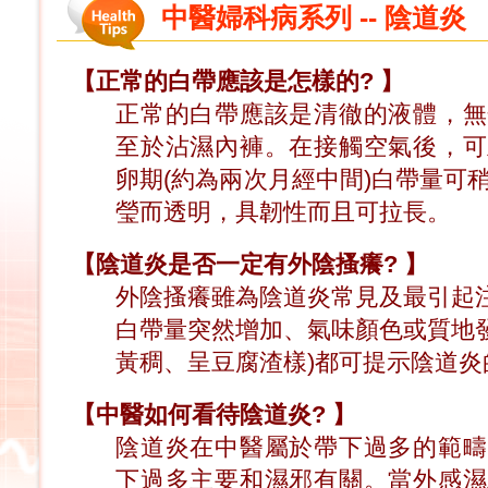
中醫婦科病系列 -- 陰道炎
【正常的白帶應該是怎樣的?
】
正常的白帶應該是清徹的液體，無
至於沾濕內褲。在接觸空氣後，可
卵期(約為兩次月經中間)白帶量可
瑩而透明，具韌性而且可拉長。
【陰道炎是否一定有外陰搔癢?
】
外陰搔癢雖為陰道炎常見及最引起
白帶量突然增加、氣味顏色或質地發
黃稠、呈豆腐渣樣)都可提示陰道炎
【中醫如何看待陰道炎?
】
陰道炎在中醫屬於帶下過多的範疇
下過多主要和濕邪有關。當外感濕