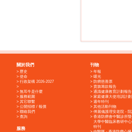
關於我們
刊物
歷史
年報
使命
曙光
行政架構 2026-2027
防癆慈善票
賣旗籌款報告
無耳牛是什麼
通識健康教育計劃報告
服務範圍
家庭健康大使培訓計劃
其它聯繫
週年特刊
公開招標 / 報價
其他活動刊物
聯絡我們
傅麗儀護理安老院 - 
查詢
香港防癆會中醫診所暨
大學中醫臨床教研中心
特刊
服務
中醫匯 - 香港防癆心