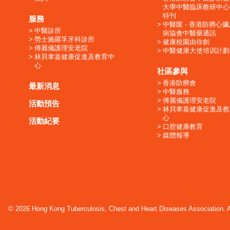
大學中醫臨床教研中心
特刊
服務
中醫匯 - 香港防癆心
中醫診所
病協會中醫藥通訊
勞士施羅孚牙科診所
健康校園由你創
傅麗儀護理安老院
中醫健康大使培训計劃
林貝聿嘉健康促進及教育中
心
社區參與
香港防癆會
最新消息
中醫服務
傅麗儀護理安老院
活動預告
林貝聿嘉健康促進及教
心
活動紀要
口腔健康教育
媒體報導
© 2026 Hong Kong Tuberculosis, Chest and Heart Diseases Association. Al