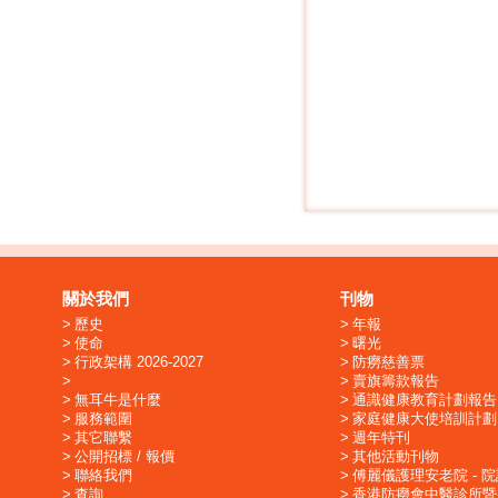
關於我們
刊物
歷史
年報
使命
曙光
行政架構 2026-2027
防癆慈善票
賣旗籌款報告
無耳牛是什麼
通識健康教育計劃報告
服務範圍
家庭健康大使培訓計劃
其它聯繫
週年特刊
公開招標 / 報價
其他活動刊物
聯絡我們
傅麗儀護理安老院 - 
查詢
香港防癆會中醫診所暨