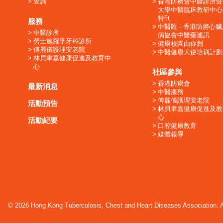
查詢
香港防癆會中醫診所暨
大學中醫臨床教研中心
特刊
服務
中醫匯 - 香港防癆心
中醫診所
病協會中醫藥通訊
勞士施羅孚牙科診所
健康校園由你創
傅麗儀護理安老院
中醫健康大使培训計劃
林貝聿嘉健康促進及教育中
心
社區參與
香港防癆會
最新消息
中醫服務
傅麗儀護理安老院
活動預告
林貝聿嘉健康促進及教
心
活動紀要
口腔健康教育
媒體報導
© 2026 Hong Kong Tuberculosis, Chest and Heart Diseases Association. Al