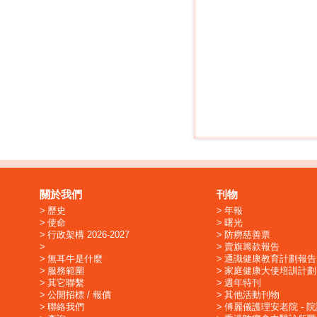
關於我們
刊物
歷史
年報
使命
曙光
行政架構 2026-2027
防癆慈善票
賣旗籌款報告
無耳牛是什麼
通識健康教育計劃報告
服務範圍
家庭健康大使培訓計劃
其它聯繫
週年特刊
公開招標 / 報價
其他活動刊物
聯絡我們
傅麗儀護理安老院 - 