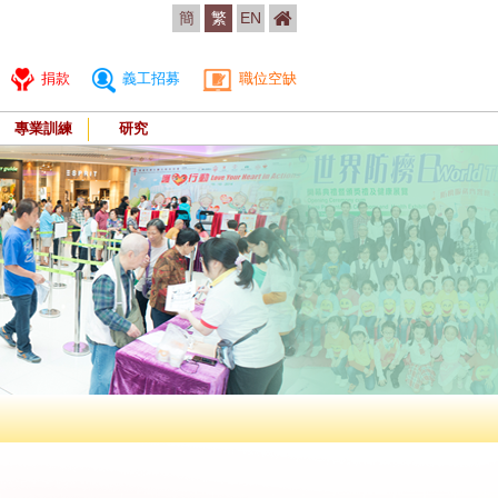
簡
繁
EN
捐款
義工招募
職位空缺
專業訓練
研究