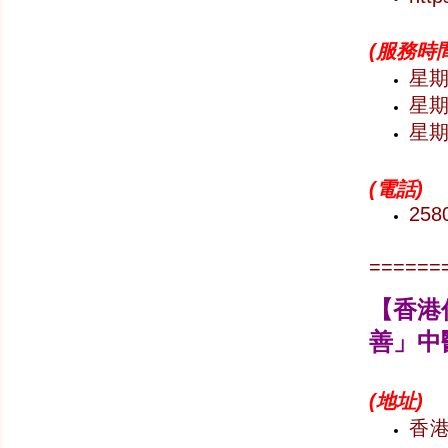
(
服務時間
星期一
星期六
星
(
電話)
258
======
【
香港
善
」中
(
地址)
香港