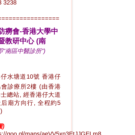
3 3238
=================
防癆會-香港大學中
暨教研中心 (南
即"
南區中醫診所
")
仔水塘道10號 香港仔
會診療所2樓 (由香港
士總站, 經香港仔大道
后廟方向行, 全程約5
)
)
ps://goo.gl/maps/aeVV5xn3EtJJGELm8