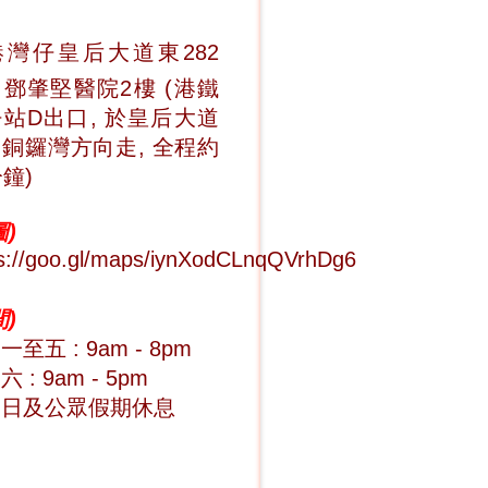
港灣仔皇后大道東282
鄧肇堅醫院2樓 (港鐵
站D出口, 於皇后大道
銅鑼灣方向走, 全程約
分鐘)
)
ps://goo.gl/maps/iynXodCLnqQVrhDg6
)
至五 : 9am - 8pm
 : 9am - 5pm
期日及公眾假期休息