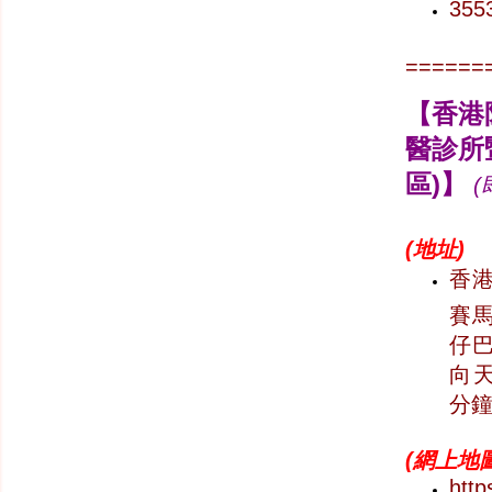
355
======
【香港
醫診所
區)】
(
(
地址)
香港
賽馬
仔巴
向天
分鐘
(
網上地圖
htt