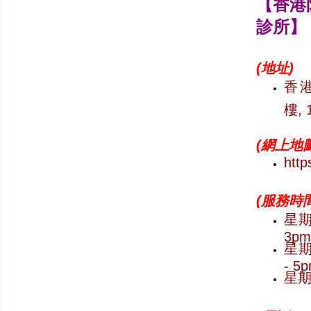
【香港
診所】
(
地址)
香港
樓, 
(
網上地圖
http
(
服務時間
星期一
3pm
星期六
- 5
星