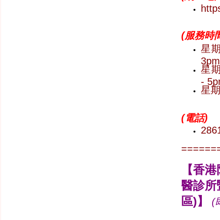
htt
(
服務時間
星期一
3pm
星期六
- 5
星
(
電話)
286
======
【香港
醫診所
區)】
(