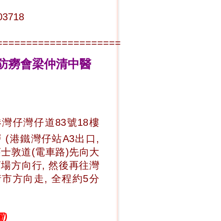
03718
=====================
防癆會梁仲清中醫
灣仔灣仔道83號18樓
 (港鐵灣仔站A3出口,
士敦道(電車路)先向大
場方向行, 然後再往灣
市方向走, 全程約5分
)