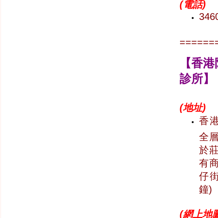
(
電話)
346
======
【香港
診所】
(
地址)
香港
全層
於莊
有商
仔街
鐘)
(
網上地圖