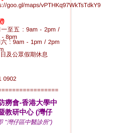
ps://goo.gl/maps/vPTHKq97WkTsTdkY9
)
至五 : 9am - 2pm /
 - 8pm
 : 9am - 1pm / 2pm
pm
期日及公眾假期休息
1 0902
=================
防癆會-香港大學中
暨教研中心 (灣仔
即 "
灣仔區中醫診所
")