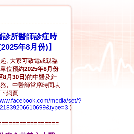
醫診所醫師診症時
(2025年8月份)】
起, 大家可致電或親臨
務單位預約
2025
年8月份
至8月30日)
的中醫及針
服務。中醫師當席時間表
以下網頁
/www.facebook.com/media/set/?
321839206610699&type=3
)
=================