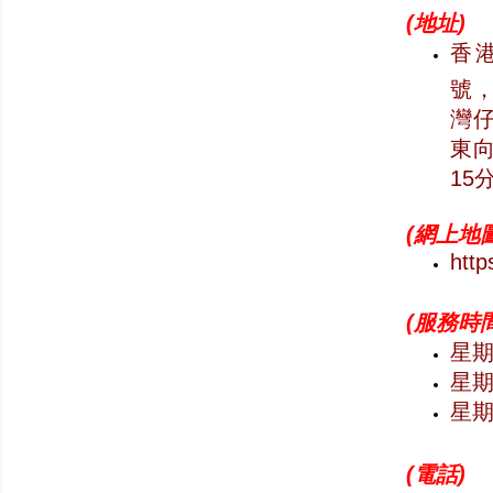
(
地址)
香
號，
灣仔
東向
15
(
網上地圖
htt
(
服務時間
星期一
星期六
星
(
電話)