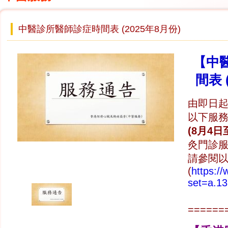
中醫診所醫師診症時間表 (2025年8月份)
【中
間表 
由即日起
以下服
(8月4日
灸門診
請參閱
(
https:/
set=a.1
======