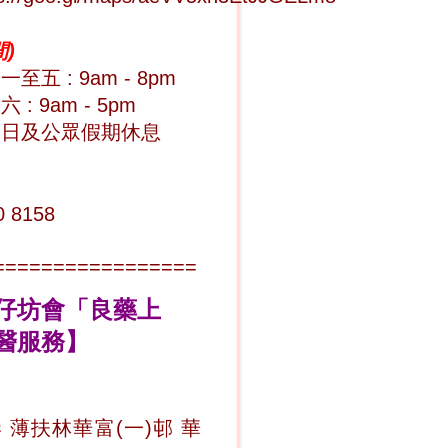
)
至五 : 9am - 8pm
 : 9am - 5pm
期日及公眾假期休息
0 8158
=================
仔坊會
「
良藥上
醫服務】
 薄扶林華富(一)邨 華