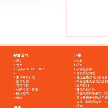
關於我們
刊物
歷史
年報
使命
曙光
行政架構 2026-2027
防癆慈善票
賣旗籌款報告
無耳牛是什麼
通識健康教育計劃報告
服務範圍
家庭健康大使培訓計劃
其它聯繫
週年特刊
公開招標 / 報價
其他活動刊物
聯絡我們
傅麗儀護理安老院 - 
查詢
香港防癆會中醫診所暨
大學中醫臨床教研中心
特刊
服務