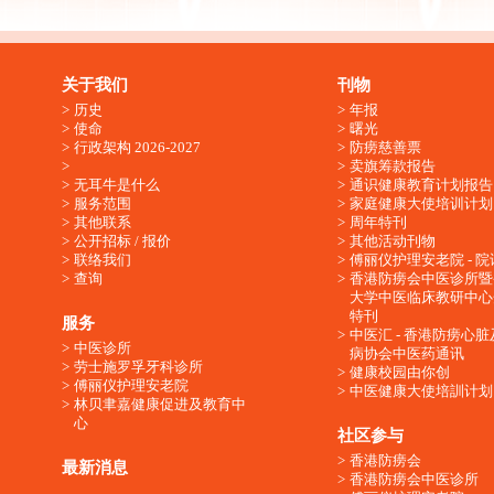
关于我们
刊物
历史
年报
使命
曙光
行政架构 2026-2027
防痨慈善票
卖旗筹款报告
无耳牛是什么
通识健康教育计划报告
服务范围
家庭健康大使培训计划
其他联系
周年特刊
公开招标 / 报价
其他活动刊物
联络我们
傅丽仪护理安老院 - 院
查询
香港防痨会中医诊所暨
大学中医临床教研中心
特刊
服务
中医汇 - 香港防痨心
中医诊所
病协会中医药通讯
劳士施罗孚牙科诊所
健康校园由你创
傅丽仪护理安老院
中医健康大使培訓计划
林贝聿嘉健康促进及教育中
心
社区参与
香港防痨会
最新消息
香港防痨会中医诊所