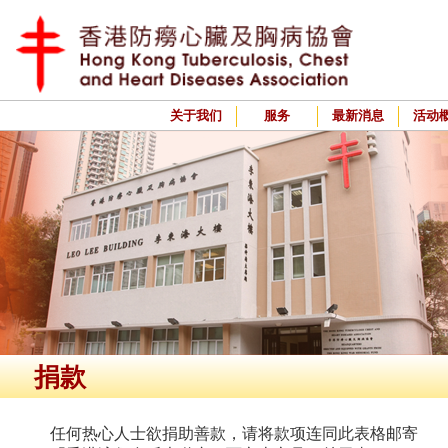
关于我们
服务
最新消息
活动
捐款
任何热心人士欲捐助善款，请将款项连同此表格邮寄