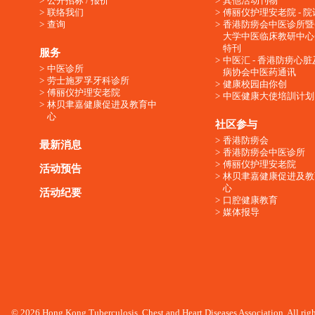
公开招标 / 报价
其他活动刊物
联络我们
傅丽仪护理安老院 - 院
查询
香港防痨会中医诊所暨
大学中医临床教研中心
特刊
服务
中医汇 - 香港防痨心
中医诊所
病协会中医药通讯
劳士施罗孚牙科诊所
健康校园由你创
傅丽仪护理安老院
中医健康大使培訓计划
林贝聿嘉健康促进及教育中
心
社区参与
香港防痨会
最新消息
香港防痨会中医诊所
傅丽仪护理安老院
活动预告
林贝聿嘉健康促进及教
心
活动纪要
口腔健康教育
媒体报导
© 2026 Hong Kong Tuberculosis, Chest and Heart Diseases Association. All righ